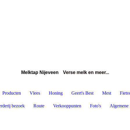
Melktap Nijeveen
Verse melk en meer...
Producten
Vlees
Honing
Geert's Best
Mest
Fiets
rderij bezoek
Route
Verkooppunten
Foto's
Algemene 